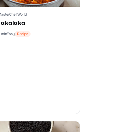
MasterChef World
akalaka
0
min
Easy
Recipe