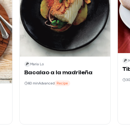
🍕
🍕
Maria Lo
Ti
Bacalao a la madrileña
3
60
min
Advanced
Recipe