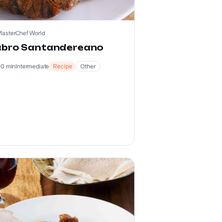
MasterChef World
bro Santandereano
00
min
Intermediate
Recipe
Other