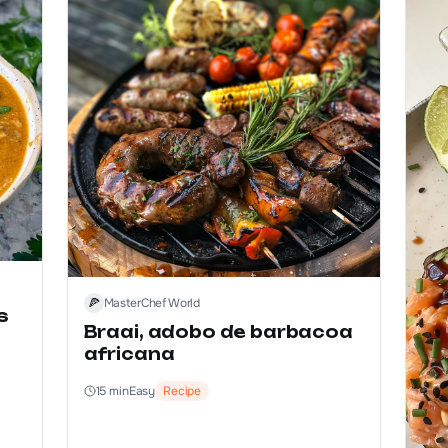
🍕
MasterChef World
s
Braai, adobo de barbacoa
africana
15
min
Easy
Recipe