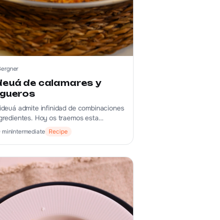
Bergner
deuá de calamares y
igueros
fideuá admite infinidad de combinaciones
ngredientes. Hoy os traemos esta
ulenta receta que mezcla lo mejor del
0
min
Intermediate
Recipe
y de la huerta. 👩‍🍳🔥🥘