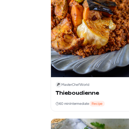
🍕
MasterChef World
Thieboudienne
60
min
Intermediate
Recipe