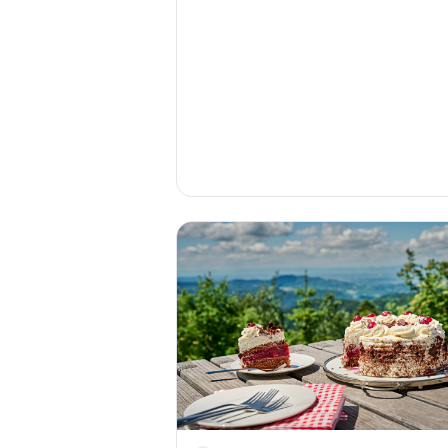
🍕
MasterChef World