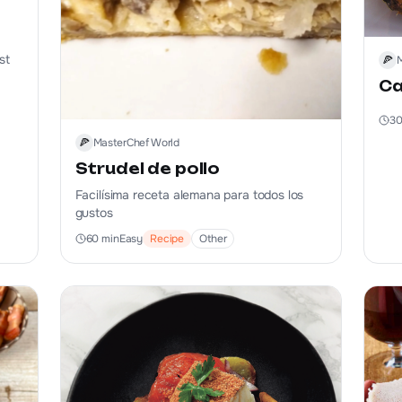
st
🍕
Ca
3
🍕
MasterChef World
Strudel de pollo
Facilísima receta alemana para todos los
gustos
60
min
Easy
Recipe
Other