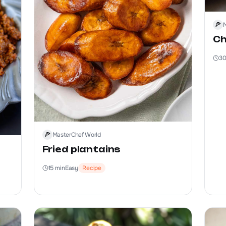
🍕
Ch
3
🍕
MasterChef World
Fried plantains
15
min
Easy
Recipe