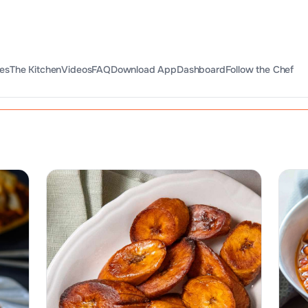
es
The Kitchen
Videos
FAQ
Download App
Dashboard
Follow the Chef