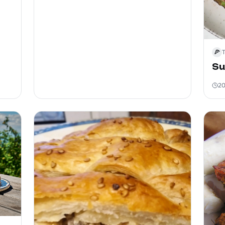
🍕
Su
2