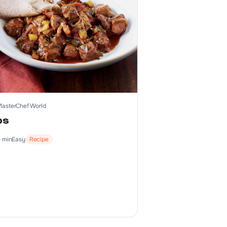
MasterChef World
bs
0
min
Easy
Recipe