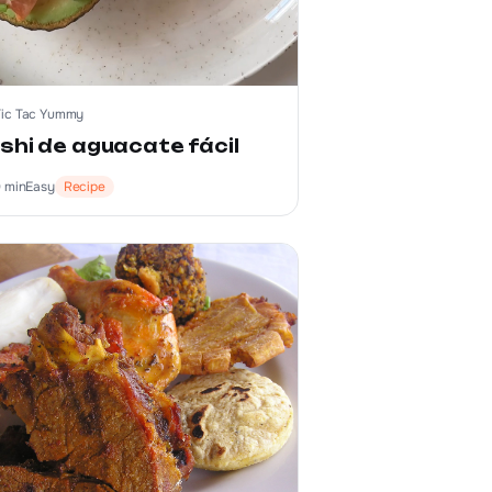
Tic Tac Yummy
shi de aguacate fácil
0
min
Easy
Recipe