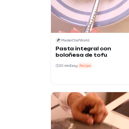
🍕
MasterChef World
Pasta integral con
boloñesa de tofu
20
min
Easy
Recipe