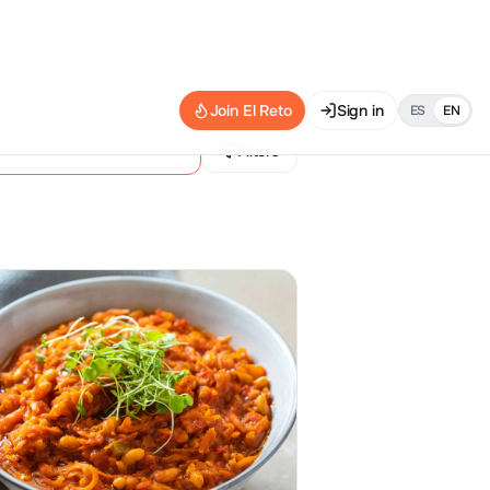
Join El Reto
Sign in
ES
EN
Filters