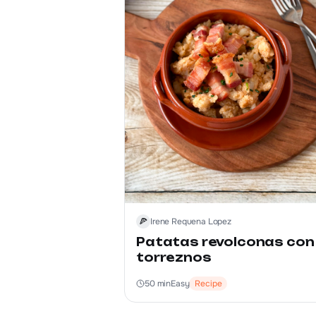
🍕
Irene Requena Lopez
Patatas revolconas con
torreznos
50
min
Easy
Recipe