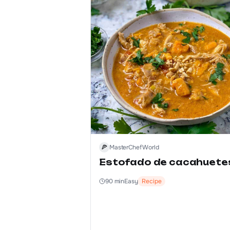
🍕
MasterChef World
Estofado de cacahuete
90
min
Easy
Recipe