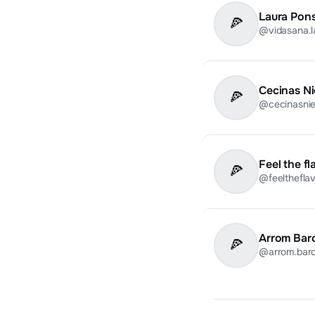
Laura Pon
🍕
@vidasana.l
Cecinas Ni
🍕
@cecinasnie
Feel the fl
🍕
@feelthefla
Arrom Bar
🍕
@arrom.bar