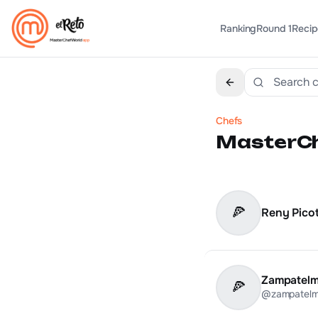
Ranking
Round 1
Recip
Chefs
MasterCh
🍕
Reny Pico
Zampatel
🍕
@zampatel