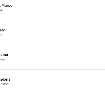
s Marco
au
eto
to
avour
vour
celona
celona