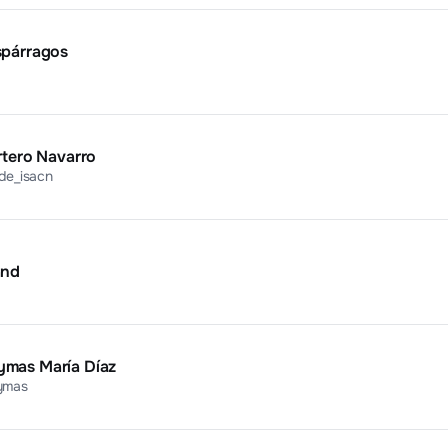
spárragos
rtero Navarro
de_isacn
and
mas María Díaz
ymas