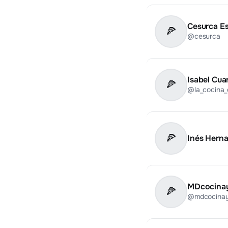
Cesurca E
🍕
@cesurca
Isabel Cua
🍕
@la_cocina_
🍕
Inés Hern
MDcocinay
🍕
@mdcocina