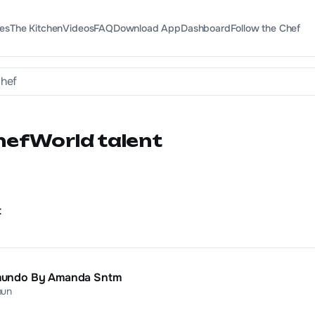
es
The Kitchen
Videos
FAQ
Download App
Dashboard
Follow the Chef
efWorld talent
t
mundo By Amanda Sntm
mun