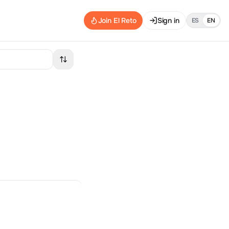
Join El Reto
Sign in
ES
EN